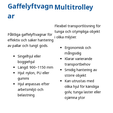
Gaffelyftvagn
Multitrolley
ar
Flexibel transportlösning för
tunga och otympliga objekt
Pålitliga gaffelyftvagnar för
i olika miljöer.
effektiv och säker hantering
av pallar och tungt gods.
Ergonomisk och
mångsidig
Singelhjul eller
Klarar varierande
boggiehjul
transportbehov
Längd: 900–1150 mm
Smidig hantering av
Hjul: nylon, PU eller
större objekt
gummi
Kan utrustas med
Hjul anpassas efter
olika hjul för känsliga
arbetsmiljö och
golv, tunga laster eller
belastning
ojämna ytor