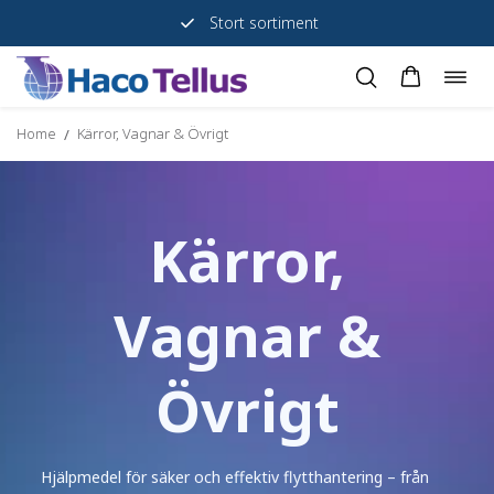
Stort sortiment
Togg
Skip
navig
to
Home
Kärror, Vagnar & Övrigt
/
content
Kärror,
Vagnar &
Övrigt
Hjälpmedel för säker och effektiv flytthantering – från