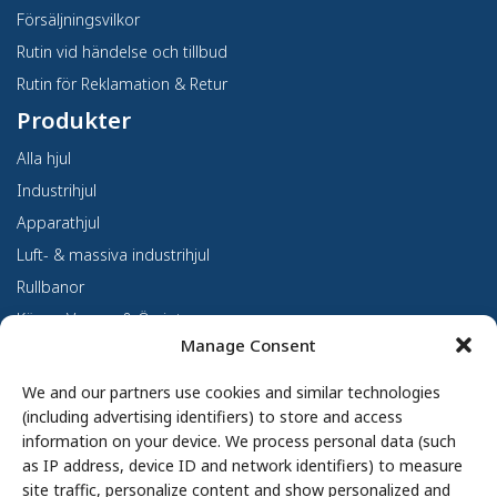
Försäljningsvilkor
Rutin vid händelse och tillbud
Rutin för Reklamation & Retur
Produkter
Alla hjul
Industrihjul
Apparathjul
Luft- & massiva industrihjul
Rullbanor
Kärror, Vagnar & Övrigt
Manage Consent
Kundanpassning
Om oss
We and our partners use cookies and similar technologies
(including advertising identifiers) to store and access
Om Haco Tellus
information on your device. We process personal data (such
Vår verksamhet
as IP address, device ID and network identifiers) to measure
site traffic, personalize content and show personalized and
Vår historia