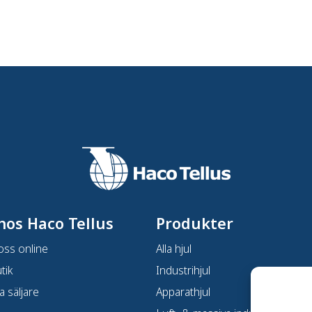
hos Haco Tellus
Produkter
oss online
Alla hjul
tik
Industrihjul
a säljare
Apparathjul