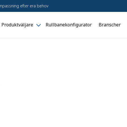
npassning efter era behov
Produktväljare
Rullbanekonfigurator
Branscher
le
Toggle
dukter"
"Produktväljare"
u
menu
7