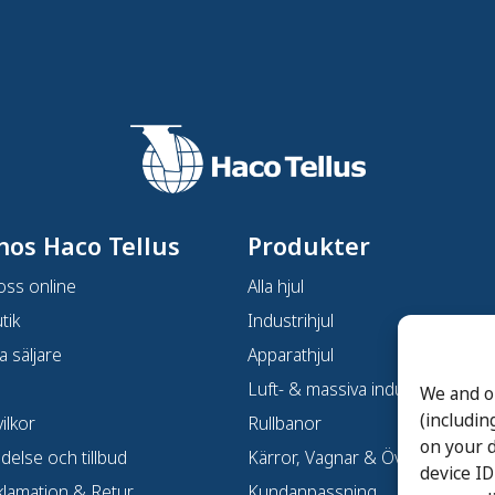
hos Haco Tellus
Produkter
oss online
Alla hjul
tik
Industrihjul
a säljare
Apparathjul
Luft- & massiva industrihjul
We and o
(includin
ilkor
Rullbanor
on your d
ndelse och tillbud
Kärror, Vagnar & Övrigt
device ID
klamation & Retur
Kundanpassning