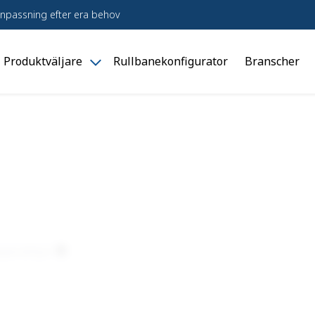
npassning efter era behov
Produktväljare
Rullbanekonfigurator
Branscher
le
Toggle
dukter"
"Produktväljare"
u
menu
parathjul