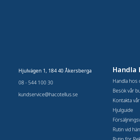
Handla 
Hjulvägen 1, 184 40 Åkersberga
Handla hos 
08 - 544 100 30
Besök vår bu
kundservice@hacotellus.se
Kontakta vår
Hjulguide
Försäljningsv
Rutin vid hä
Rutin för Re