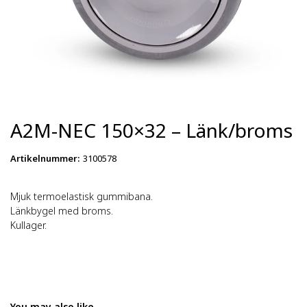
A2M-NEC 150×32 – Länk/broms
Artikelnummer
:
3100578
Mjuk termoelastisk gummibana.
Länkbygel med broms.
Kullager.
You may also like…