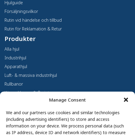
Hjulguide
Försäljningsvilkor
Rutin vid händelse och tillbud
Rutin för Reklamation & Retur
Produkter
Alla hjul
Industrihjul
Apparathjul
Luft- & massiva industrihjul
Rullbanor
Kärror, Vagnar & Övrigt
Manage Consent
Kundanpassning
Om oss
We and our partners use cookies and similar technologies
(including advertising identifiers) to store and access
Om Haco Tellus
information on your device. We process personal data (such
Vår verksamhet
as IP address, device ID and network identifiers) to measure