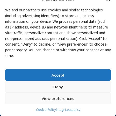
Kundanpassning
Om oss
We and our partners use cookies and similar technologies
(including advertising identifiers) to store and access
Om Haco Tellus
information on your device. We process personal data (such
Vår verksamhet
as IP address, device ID and network identifiers) to measure
site traffic, personalize content and show personalized and
Vår historia
non-personalized ads (ads personalization). Click “Accept” to
Branscher
consent, “Deny” to decline, or “View preferences” to choose
Hållbarhet
per category. You can change or withdraw your consent at any
Integritetspolicy
time.
Cookie Policy
Whistleblowing
Accept
Ingår i Karnell Group
Deny
Privacy Policy
View preferences
©
Copyright 2026 Haco Tellus AB all rights reserved
Cookie Policy
Integritetspolicy