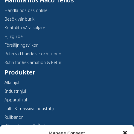
Handla hos Haco Tellus
Handla hos oss online
Besök vår butik
Kontakta våra säljare
Hjulguide
Försäljningsvilkor
Rutin vid händelse och tillbud
Rutin för Reklamation & Retur
Produkter
Alla hjul
Industrihjul
Apparathjul
Luft- & massiva industrihjul
Rullbanor
Kärror, Vagnar & Övrigt
Manage Consent