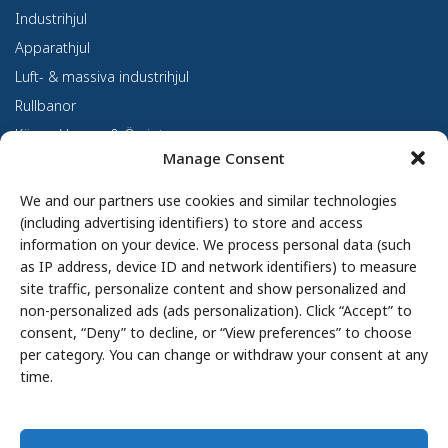
Industrihjul
Apparathjul
Luft- & massiva industrihjul
Rullbanor
Kärror, Vagnar & Övrigt
Manage Consent
Kundanpassning
Om oss
We and our partners use cookies and similar technologies
(including advertising identifiers) to store and access
Om Haco Tellus
information on your device. We process personal data (such
Vår verksamhet
as IP address, device ID and network identifiers) to measure
site traffic, personalize content and show personalized and
Vår historia
non-personalized ads (ads personalization). Click “Accept” to
Branscher
consent, “Deny” to decline, or “View preferences” to choose
Hållbarhet
per category. You can change or withdraw your consent at any
Integritetspolicy
time.
Cookie Policy
Whistleblowing