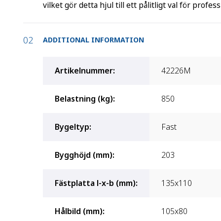
vilket gör detta hjul till ett pålitligt val för profe
ADDITIONAL INFORMATION
Artikelnummer
:
42226M
Belastning (kg)
:
850
Bygeltyp
:
Fast
Bygghöjd (mm)
:
203
Fästplatta l-x-b (mm)
:
135x110
Hålbild (mm)
:
105x80