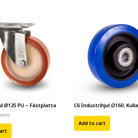
ul Ø125 PU – Fästplatta
C6 Industrihjul ∅160. Kulla
moms
Add to cart
art