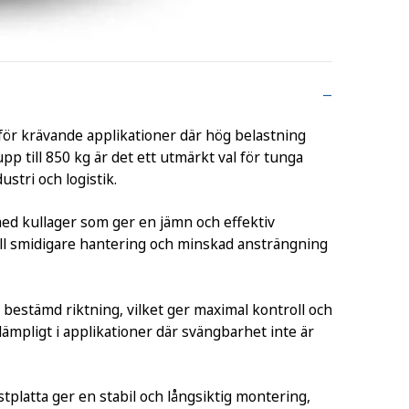
 för krävande applikationer där hög belastning
pp till 850 kg är det ett utmärkt val för tunga
stri och logistik.
t med kullager som ger en jämn och effektiv
till smidigare hantering och minskad ansträngning
en bestämd riktning, vilket ger maximal kontroll och
t lämpligt i applikationer där svängbarhet inte är
platta ger en stabil och långsiktig montering,