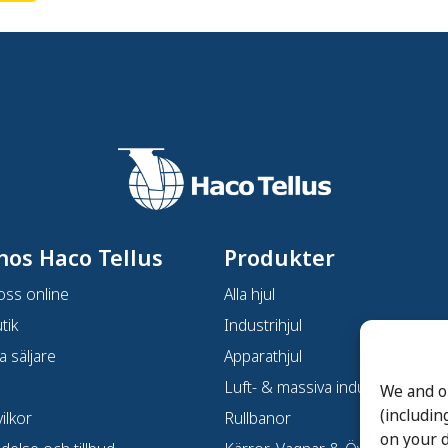
hos Haco Tellus
Produkter
oss online
Alla hjul
tik
Industrihjul
a säljare
Apparathjul
Luft- & massiva industrihjul
We and o
(includin
ilkor
Rullbanor
on your d