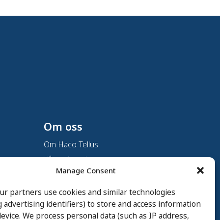
Om oss
Om Haco Tellus
Vår verksamhet
Manage Consent
Vår historia
Branscher
ur partners use cookies and similar technologies
g advertising identifiers) to store and access information
Hållbarhet
evice. We process personal data (such as IP address,