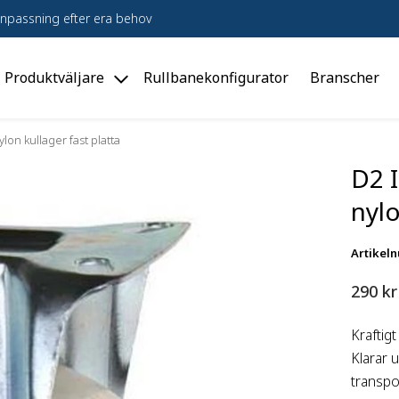
npassning efter era behov
Produktväljare
Rullbanekonfigurator
Branscher
le
Toggle
dukter"
"Produktväljare"
u
menu
ylon kullager fast platta
D2 I
nylo
Artikel
290
kr
Kraftigt
Klarar u
transpo