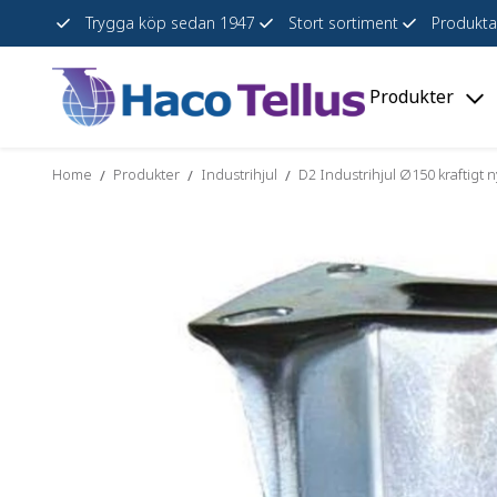
Trygga köp sedan 1947
Stort sortiment
Produkta
Produkter
Skip
Togg
to
"Pro
content
men
Home
Produkter
Industrihjul
D2 Industrihjul Ø150 kraftigt n
/
/
/