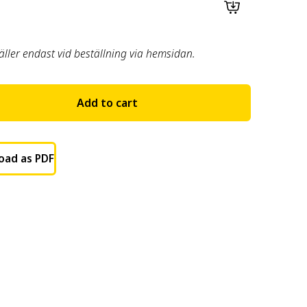
gäller endast vid beställning via hemsidan.
Add to cart
oad as PDF