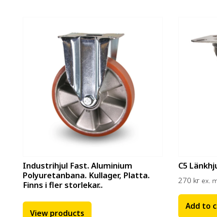
Industrihjul Fast. Aluminium
C5 Länkhj
Polyuretanbana. Kullager, Platta.
270
kr
ex. 
Finns i fler storlekar..
Add to c
View products