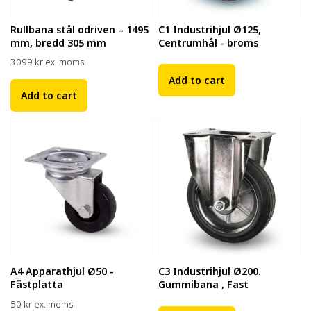
Rullbana stål odriven – 1495
C1 Industrihjul Ø125,
mm, bredd 305 mm
Centrumhål - broms
3099
kr
ex. moms
Add to cart
Add to cart
A4 Apparathjul Ø50 -
C3 Industrihjul Ø200.
Fästplatta
Gummibana , Fast
50
kr
ex. moms