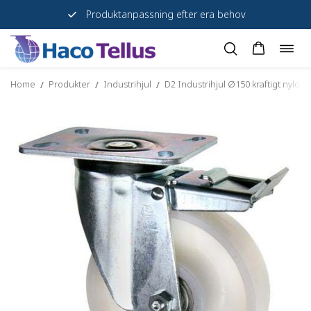
Trygga köp sedan 1947
Togg
Skip
navig
to
Home
Produkter
Industrihjul
D2 Industrihjul Ø150 kraftigt nylon
/
/
/
content