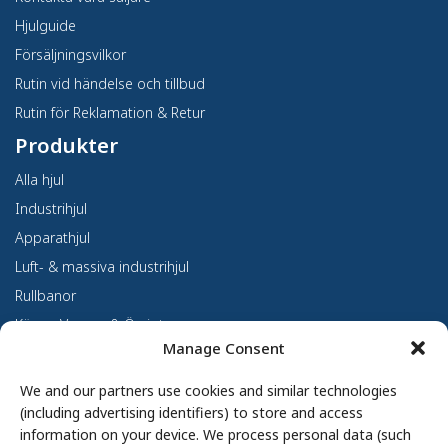
Hjulguide
Försäljningsvilkor
Rutin vid händelse och tillbud
Rutin för Reklamation & Retur
Produkter
Alla hjul
Industrihjul
Apparathjul
Luft- & massiva industrihjul
Rullbanor
Kärror, Vagnar & Övrigt
Manage Consent
Kundanpassning
Om oss
We and our partners use cookies and similar technologies
(including advertising identifiers) to store and access
Om Haco Tellus
information on your device. We process personal data (such