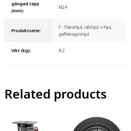
gängad tapp
M24
(mm)
:
F - Flänshjul, rälshjul, v-hjul,
Produktserie
:
gaffelvagnshjul
Vikt (kg)
:
8.2
Related products