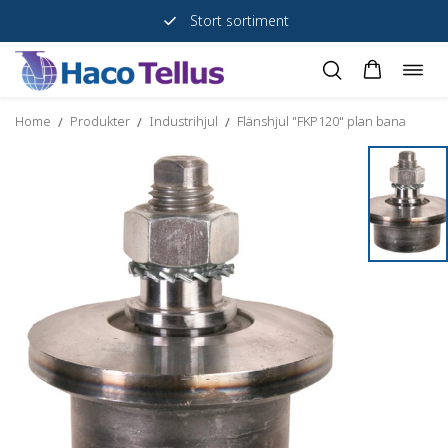
Stort sortiment
Togg
Skip
navig
to
Home
Produkter
Industrihjul
Flänshjul "FKP120" plan bana
/
/
/
content