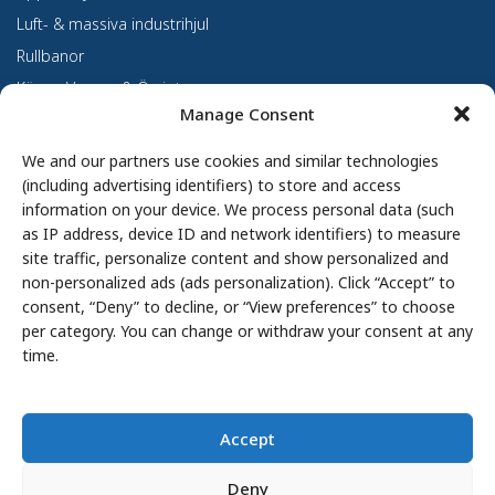
Luft- & massiva industrihjul
Rullbanor
Kärror, Vagnar & Övrigt
Manage Consent
Kundanpassning
Om oss
We and our partners use cookies and similar technologies
(including advertising identifiers) to store and access
Om Haco Tellus
information on your device. We process personal data (such
Vår verksamhet
as IP address, device ID and network identifiers) to measure
site traffic, personalize content and show personalized and
Vår historia
non-personalized ads (ads personalization). Click “Accept” to
Branscher
consent, “Deny” to decline, or “View preferences” to choose
Hållbarhet
per category. You can change or withdraw your consent at any
Integritetspolicy
time.
Cookie Policy
Whistleblowing
Accept
Ingår i Karnell Group
Deny