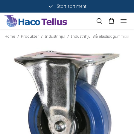
Stort sortiment
Togg
Skip
navig
to
Home
Produkter
Industrihjul
Industrihjul Blå elastisk gummibana
/
/
/
content