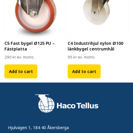
C5 Fast bygel Ø125 PU –
C4 Industrihjul nylon Ø100
Fästplatta
länkbygel centrumhål
290
kr
95
kr
ex. moms
ex. moms
Add to cart
Add to cart
Hjulvägen 1, 184 40 Åkersberga