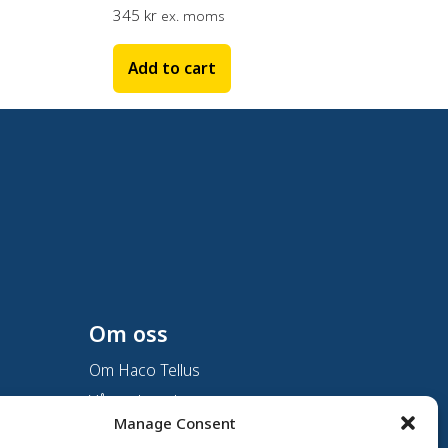
345
kr
ex. moms
Add to cart
Om oss
Om Haco Tellus
Vår verksamhet
Manage Consent
Vår historia