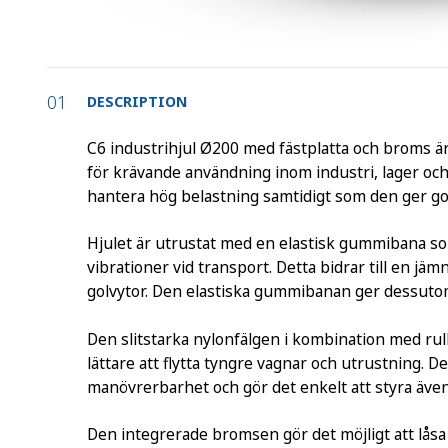
DESCRIPTION
C6 industrihjul Ø200 med fästplatta och broms är e
för krävande användning inom industri, lager och
hantera hög belastning samtidigt som den ger god
Hjulet är utrustat med en elastisk gummibana so
vibrationer vid transport. Detta bidrar till en j
golvytor. Den elastiska gummibanan ger dessutom b
Den slitstarka nylonfälgen i kombination med rull
lättare att flytta tyngre vagnar och utrustning. 
manövrerbarhet och gör det enkelt att styra äv
Den integrerade bromsen gör det möjligt att låsa h