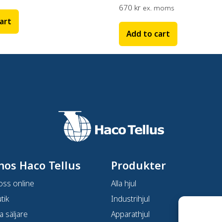
670
kr
ex. moms
art
Add to cart
hos Haco Tellus
Produkter
oss online
Alla hjul
tik
Industrihjul
a säljare
Apparathjul