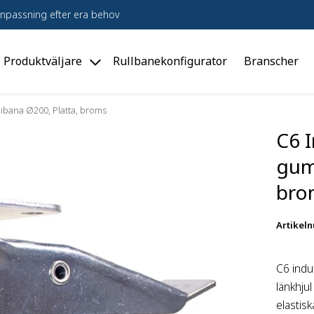
npassning efter era behov
Produktväljare
Rullbanekonfigurator
Branscher
le
Toggle
dukter"
"Produktväljare"
u
menu
mibana Ø200, Platta, broms
C6 I
gum
bro
Artikel
C6 indu
länkhjul
elastis