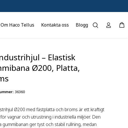
Om Haco Tellus
Kontakta oss
Blogg
ndustrihjul – Elastisk
mibana Ø200, Platta,
ms
nummer
:
36360
strihjul Ø200 med fästplatta och broms är ett kraftigt
 för vagnar och utrustning i industriella miljöer. Den
ka gummibanan ger tyst och stabil rullning, medan