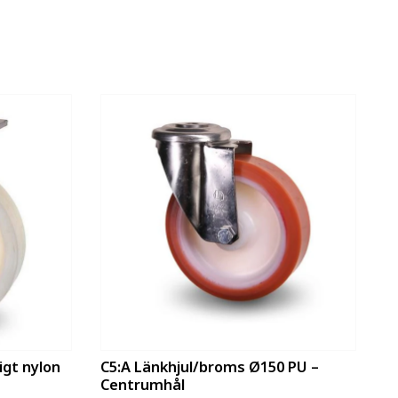
igt nylon
C5:A Länkhjul/broms Ø150 PU –
Centrumhål