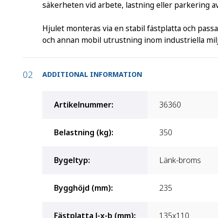
säkerheten vid arbete, lastning eller parkering a
Hjulet monteras via en stabil fästplatta och pas
och annan mobil utrustning inom industriella milj
ADDITIONAL INFORMATION
Artikelnummer
:
36360
Belastning (kg)
:
350
Bygeltyp
:
Länk-broms
Bygghöjd (mm)
:
235
Fästplatta l-x-b (mm)
:
135x110