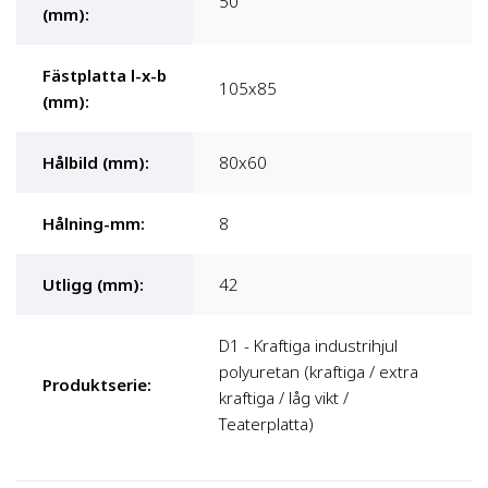
50
(mm)
:
Fästplatta l-x-b
105x85
(mm)
:
Hålbild (mm)
:
80x60
Hålning-mm
:
8
Utligg (mm)
:
42
D1 - Kraftiga industrihjul
polyuretan (kraftiga / extra
Produktserie
:
kraftiga / låg vikt /
Teaterplatta)