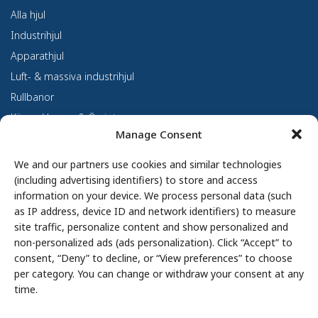
Alla hjul
Industrihjul
Apparathjul
Luft- & massiva industrihjul
Rullbanor
Kärror, Vagnar & Övrigt
Manage Consent
Kundanpassning
Om oss
We and our partners use cookies and similar technologies
(including advertising identifiers) to store and access
Om Haco Tellus
information on your device. We process personal data (such
Vår verksamhet
as IP address, device ID and network identifiers) to measure
site traffic, personalize content and show personalized and
Vår historia
non-personalized ads (ads personalization). Click “Accept” to
Branscher
consent, “Deny” to decline, or “View preferences” to choose
Hållbarhet
per category. You can change or withdraw your consent at any
Integritetspolicy
time.
Cookie Policy