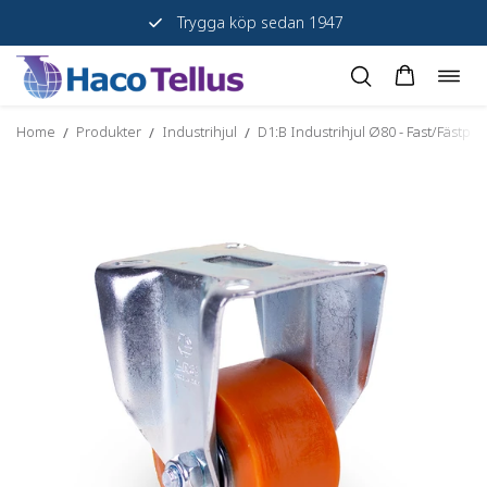
Trygga köp sedan 1947
Togg
Skip
navig
to
Home
Produkter
Industrihjul
D1:B Industrihjul Ø80 - Fast/Fästplat
/
/
/
content