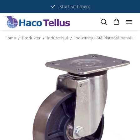
Stort sortiment
Togg
Skip
navig
to
Home
Produkter
Industrihjul
Industrihjul StålPlattaStålbanaKulla
/
/
/
content