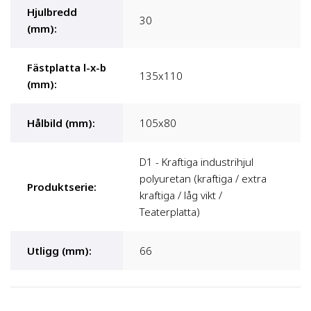
Hjulbredd
30
(mm)
:
Fästplatta l-x-b
135x110
(mm)
:
Hålbild (mm)
:
105x80
D1 - Kraftiga industrihjul
polyuretan (kraftiga / extra
Produktserie
:
kraftiga / låg vikt /
Teaterplatta)
Utligg (mm)
:
66