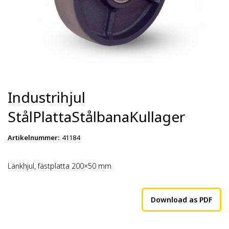
Industrihjul
StålPlattaStålbanaKullager
Artikelnummer
:
41184
Länkhjul, fästplatta 200×50 mm
Download as PDF