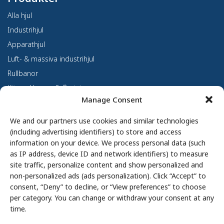
Alla hjul
Industrihjul
Apparathjul
Luft- & massiva industrihjul
Rullbanor
Kärror, Vagnar & Övrigt
Manage Consent
Kundanpassning
Om oss
We and our partners use cookies and similar technologies
(including advertising identifiers) to store and access
Om Haco Tellus
information on your device. We process personal data (such
Vår verksamhet
as IP address, device ID and network identifiers) to measure
site traffic, personalize content and show personalized and
Vår historia
non-personalized ads (ads personalization). Click “Accept” to
Branscher
consent, “Deny” to decline, or “View preferences” to choose
Hållbarhet
per category. You can change or withdraw your consent at any
Integritetspolicy
time.
Cookie Policy