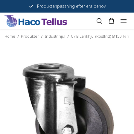
Produktanpassning efter era behov
Togg
Skip
navig
to
Home
Produkter
Industrihjul
C7:B Länkhjul (Rostfritt) Ø150 Term
/
/
/
content