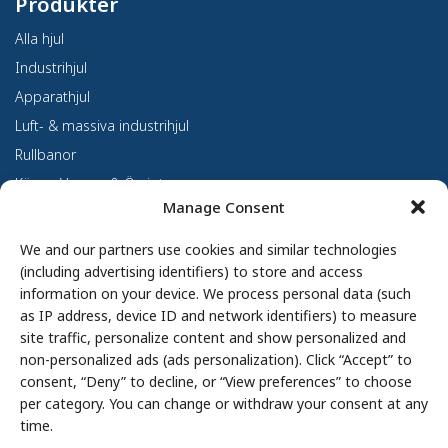
Produkter
Alla hjul
Industrihjul
Apparathjul
Luft- & massiva industrihjul
Rullbanor
Kärror, Vagnar & Övrigt
Manage Consent
Kundanpassning
Om oss
We and our partners use cookies and similar technologies
(including advertising identifiers) to store and access
Om Haco Tellus
information on your device. We process personal data (such
Vår verksamhet
as IP address, device ID and network identifiers) to measure
site traffic, personalize content and show personalized and
Vår historia
non-personalized ads (ads personalization). Click “Accept” to
Branscher
consent, “Deny” to decline, or “View preferences” to choose
Hållbarhet
per category. You can change or withdraw your consent at any
Integritetspolicy
time.