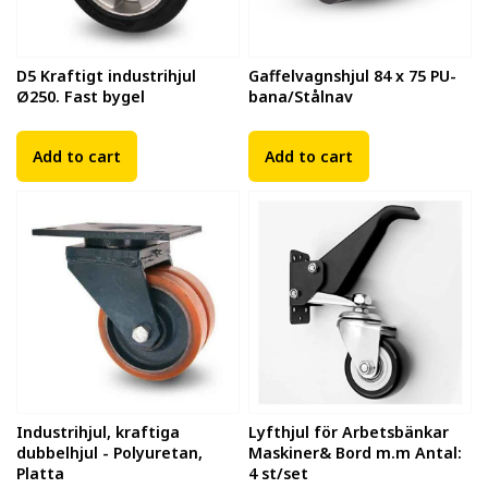
D5 Kraftigt industrihjul
Gaffelvagnshjul 84 x 75 PU-
Ø250. Fast bygel
bana/Stålnav
Add to cart
Add to cart
Industrihjul, kraftiga
Lyfthjul för Arbetsbänkar
dubbelhjul - Polyuretan,
Maskiner& Bord m.m Antal:
Platta
4 st/set