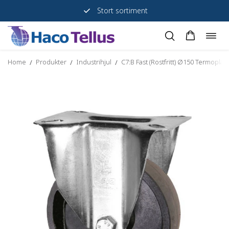
Stort sortiment
Togg
Skip
navig
to
Home
Produkter
Industrihjul
C7:B Fast (Rostfritt) Ø150 Termoplas
/
/
/
content