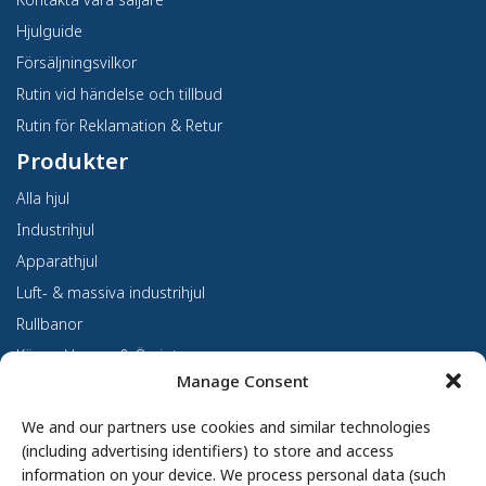
Hjulguide
Försäljningsvilkor
Rutin vid händelse och tillbud
Rutin för Reklamation & Retur
Produkter
Alla hjul
Industrihjul
Apparathjul
Luft- & massiva industrihjul
Rullbanor
Kärror, Vagnar & Övrigt
Manage Consent
Kundanpassning
Om oss
We and our partners use cookies and similar technologies
(including advertising identifiers) to store and access
Om Haco Tellus
information on your device. We process personal data (such