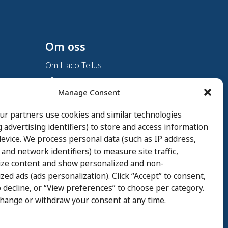
Om oss
Om Haco Tellus
Vår verksamhet
Manage Consent
Vår historia
Branscher
ur partners use cookies and similar technologies
g advertising identifiers) to store and access information
Hållbarhet
evice. We process personal data (such as IP address,
Integritetspolicy
 and network identifiers) to measure site traffic,
Cookie Policy
ize content and show personalized and non-
zed ads (ads personalization). Click “Accept” to consent,
Whistleblowing
 decline, or “View preferences” to choose per category.
Ingår i Karnell Group
change or withdraw your consent at any time.