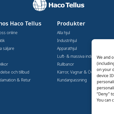
hos Haco Tellus
Produkter
oss online
Alla hjul
tik
Industrihjul
a säljare
Apparathjul
Luft- & massiva industrihjul
We and o
(includin
ilkor
Rullbanor
on your d
ndelse och tillbud
Kärror, Vagnar & Övrigt
device ID
klamation & Retur
Kundanpassning
personal
personali
“Deny” to
You can 