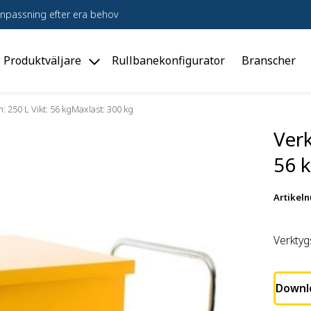
npassning efter era behov
Produktväljare
Rullbanekonfigurator
Branscher
le
Toggle
dukter"
"Produktväljare"
u
menu
 250 L Vikt: 56 kgMaxlast: 300 kg
Ver
56 
Artikel
Verktyg
Downl