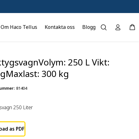
Om Haco Tellus
Kontakta oss
Blogg
ktygsvagnVolym: 250 L Vikt:
kgMaxlast: 300 kg
nummer
:
81404
svagn 250 Liter
oad as PDF