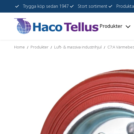
Trygga köp sedan 1947
Stort sortiment
Produkta
Produkter
Skip
Togg
to
"Pro
content
men
Home
Produkter
Luft- & massiva industrihjul
C7:A Värmebes
/
/
/