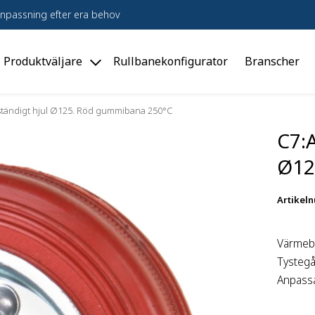
npassning efter era behov
Produktväljare
Rullbanekonfigurator
Branscher
le
Toggle
dukter"
"Produktväljare"
u
menu
tändigt hjul Ø125. Röd gummibana 250°C
C7:
Ø12
Artikel
Värmeb
Tystegå
Anpassa