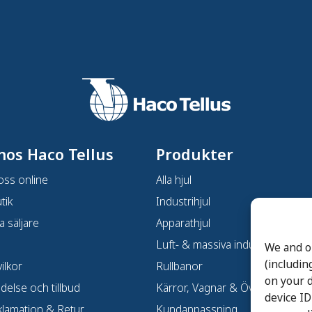
hos Haco Tellus
Produkter
oss online
Alla hjul
tik
Industrihjul
a säljare
Apparathjul
Luft- & massiva industrihjul
We and o
(includin
ilkor
Rullbanor
on your d
ndelse och tillbud
Kärror, Vagnar & Övrigt
device ID
klamation & Retur
Kundanpassning