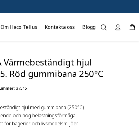
Om Haco Tellus
Kontakta oss
Blogg
A Värmebeständigt hjul
5. Röd gummibana 250°C
nummer
:
37515
eständigt hjul med gummibana (250°C)
ende och hög belastningsförmåga.
t för bagerier och livsmedelsmiljöer.