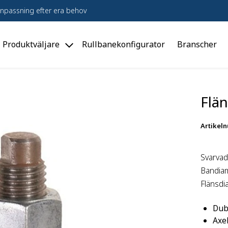
npassning efter era behov
Produktväljare
Rullbanekonfigurator
Branscher
le
Toggle
dukter"
"Produktväljare"
u
menu
Flän
Artikel
Svarvad
Bandia
Flänsdi
Dubb
Axe