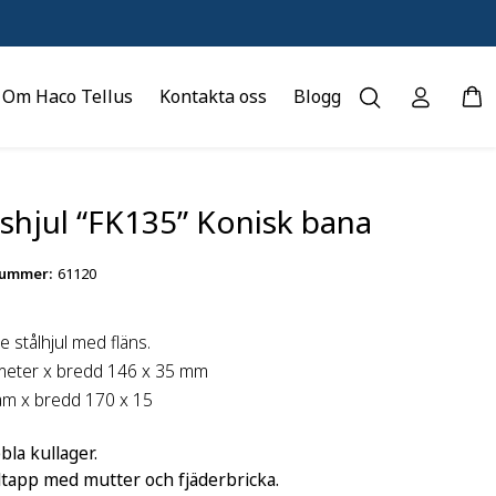
Om Haco Tellus
Kontakta oss
Blogg
shjul “FK135” Konisk bana
nummer
:
61120
e stålhjul med fläns.
meter x bredd 146 x 35 mm
am x bredd 170 x 15
la kullager.
ltapp med mutter och fjäderbricka.