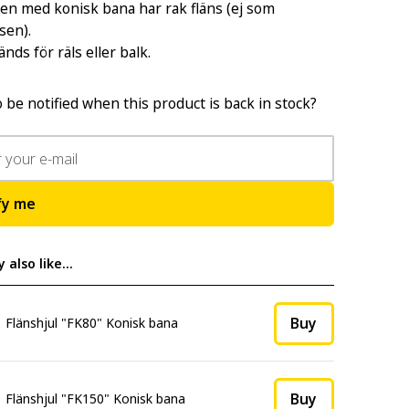
len med konisk bana har rak fläns (ej som
sen).
nds för räls eller balk.
 be notified when this product is back in stock?
fy me
 also like…
Buy
Flänshjul "FK80" Konisk bana
Buy
Flänshjul "FK150" Konisk bana