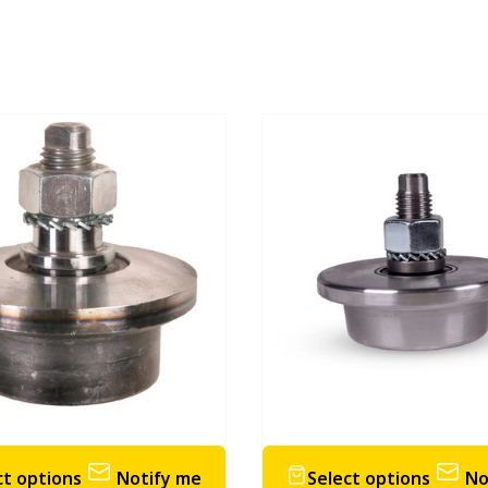
Loading...
Loadin
ct options
Notify me
Select options
No