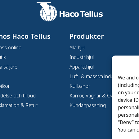
hos Haco Tellus
Produkter
oss online
Alla hjul
tik
Industrihjul
a säljare
Apparathjul
Luft- & massiva industrihjul
We and o
(includin
ilkor
Rullbanor
on your d
ndelse och tillbud
Kärror, Vagnar & Övrigt
device ID
klamation & Retur
Kundanpassning
personal
personali
“Deny” to
You can 