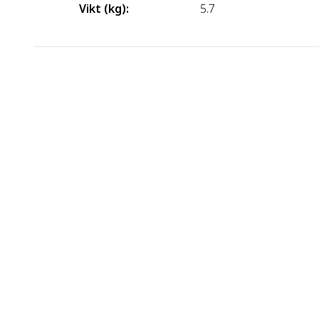
Vikt (kg)
:
5.7