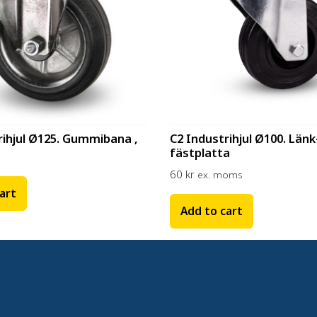
rihjul Ø125. Gummibana ,
C2 Industrihjul Ø100. Länk
fästplatta
60
kr
ex. moms
art
Add to cart