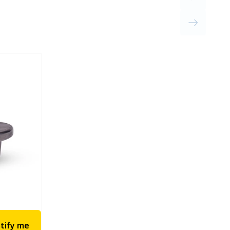
g...
tify me