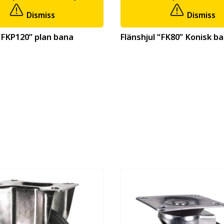
Dismiss
Dismiss
 “FKP120” plan bana
Flänshjul “FK80” Konisk b