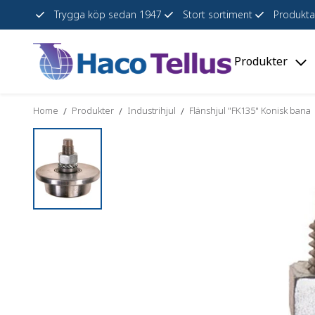
Trygga köp sedan 1947
Stort sortiment
Produkta
Produkter
Skip
Togg
to
"Pro
content
men
Home
Produkter
Industrihjul
Flänshjul "FK135" Konisk bana
/
/
/