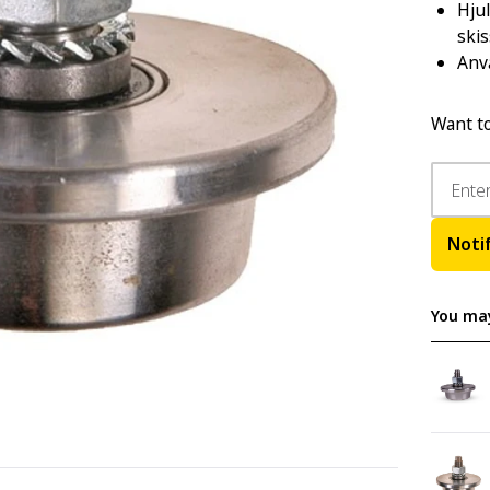
Hju
skis
Anvä
Want to
Noti
You may