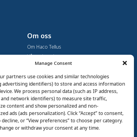
Om oss
Om Haco Tellus
Vår verksamhet
Manage Consent
Vår historia
Branscher
ur partners use cookies and similar technologies
g advertising identifiers) to store and access information
Hållbarhet
evice. We process personal data (such as IP address,
Integritetspolicy
 and network identifiers) to measure site traffic,
Cookie Policy
ize content and show personalized and non-
zed ads (ads personalization). Click “Accept” to consent,
Whistleblowing
 decline, or “View preferences” to choose per category.
Ingår i Karnell Group
change or withdraw your consent at any time.